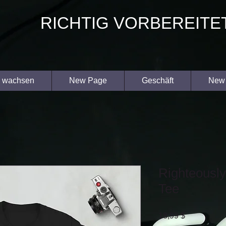
RICHTIG VORBEREITE
 wachsen
New Page
Geschäft
New
Righteously
Tee
Preis
18,99 $