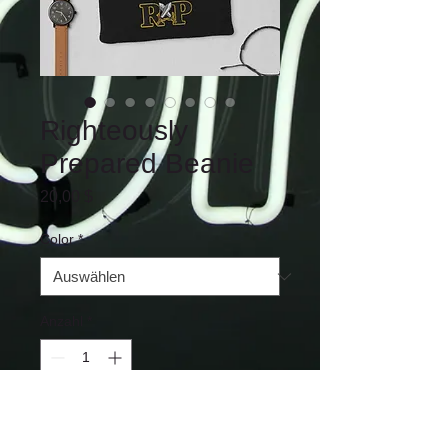
Righteously
Prepared Beanie
Preis
20,00 $
Color
*
Anzahl
*
In den Warenkorb